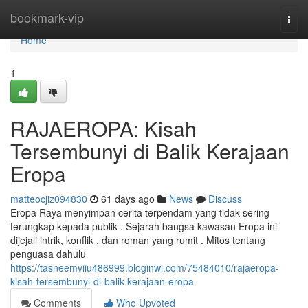
Home
bookmark-vip
Togg
navi
Home
1
RAJAEROPA: Kisah
Tersembunyi di Balik Kerajaan
Eropa
matteocjiz094830
61 days ago
News
Discuss
Eropa Raya menyimpan cerita terpendam yang tidak sering
terungkap kepada publik . Sejarah bangsa kawasan Eropa ini
dijejali intrik, konflik , dan roman yang rumit . Mitos tentang
penguasa dahulu
https://tasneemviiu486999.bloginwi.com/75484010/rajaeropa-
kisah-tersembunyi-di-balik-kerajaan-eropa
Comments
Who Upvoted