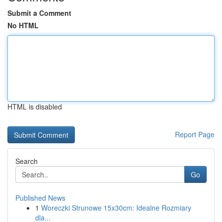
Submit a Comment
No HTML
HTML is disabled
Report Page
Search
Go
Published News
1
Woreczki Strunowe 15x30cm: Idealne Rozmiary
dla...