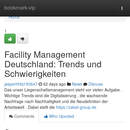
Home
bookmark-vip
Togg
navi
Home
1
Facility Management
Deutschland: Trends und
Schwierigkeiten
jasperhhlq150647
62 days ago
News
Discuss
Das unser Liegenschaftsmanagement steht vor vielen Aufgabe .
Wichtige Trends sind die Digitalisierung , die wachsende
Nachfrage nach Nachhaltigkeit und die Neudefinition der
Arbeitswelt . Dabei stellt die
https://zabel-group.de
Comments
Who Upvoted