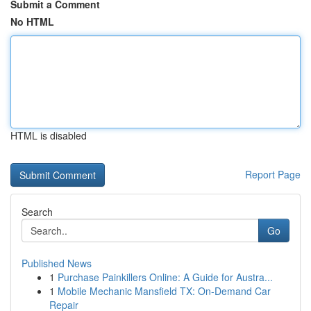
Submit a Comment
No HTML
HTML is disabled
Report Page
Search
Go
Published News
1
Purchase Painkillers Online: A Guide for Austra...
1
Mobile Mechanic Mansfield TX: On-Demand Car
Repair