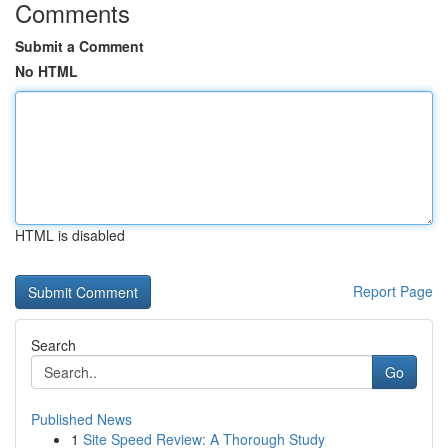
Comments
Submit a Comment
No HTML
HTML is disabled
Report Page
Search
Go
Published News
1
Site Speed Review: A Thorough Study