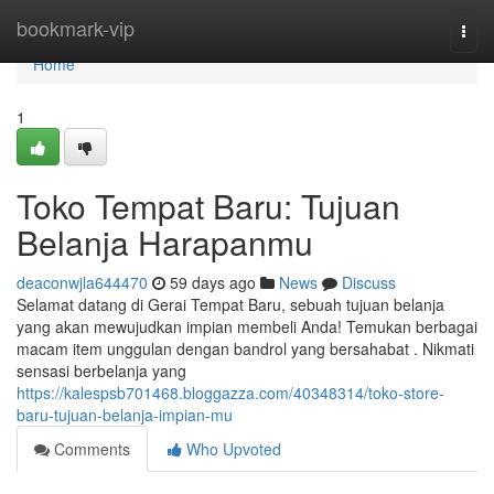
Home
bookmark-vip
Togg
navi
Home
1
Toko Tempat Baru: Tujuan
Belanja Harapanmu
deaconwjla644470
59 days ago
News
Discuss
Selamat datang di Gerai Tempat Baru, sebuah tujuan belanja
yang akan mewujudkan impian membeli Anda! Temukan berbagai
macam item unggulan dengan bandrol yang bersahabat . Nikmati
sensasi berbelanja yang
https://kalespsb701468.bloggazza.com/40348314/toko-store-
baru-tujuan-belanja-impian-mu
Comments
Who Upvoted