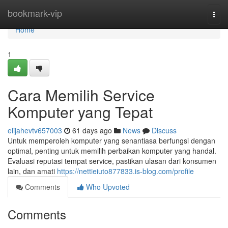
Home
bookmark-vip
Togg
navi
Home
1
Cara Memilih Service
Komputer yang Tepat
elijahevtv657003
61 days ago
News
Discuss
Untuk memperoleh komputer yang senantiasa berfungsi dengan
optimal, penting untuk memilih perbaikan komputer yang handal.
Evaluasi reputasi tempat service, pastikan ulasan dari konsumen
lain, dan amati
https://nettieiuto877833.is-blog.com/profile
Comments
Who Upvoted
Comments