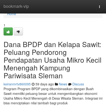
Home
bookmark-vip
Togg
navi
Home
1
Dana BPDP dan Kelapa Sawit:
Peluang Pendorong
Pendapatan Usaha Mikro Kecil
Menengah Kampung
Pariwisata Sleman
keiranmrtv860095
59 days ago
News
Discuss
Program Program BPDP yang dikombinasikan dengan Buah
Sawit memiliki peluang besar untuk mengembangkan ekonomi
Usaha Mikro Kecil Menengah di Desa Wisata Sleman. Integrasi ini
bisa menciptakan nilai tambah bagi produk