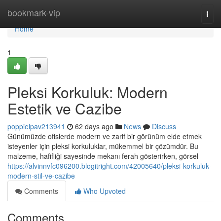
Home
bookmark-vip
Togg
navi
Home
1
Pleksi Korkuluk: Modern
Estetik ve Cazibe
poppielpav213941
62 days ago
News
Discuss
Günümüzde ofislerde modern ve zarif bir görünüm elde etmek
isteyenler için pleksi korkuluklar, mükemmel bir çözümdür. Bu
malzeme, hafifliği sayesinde mekanı ferah gösterirken, görsel
https://alvinnvfc096200.blogitright.com/42005640/pleksi-korkuluk-
modern-stil-ve-cazibe
Comments
Who Upvoted
Comments