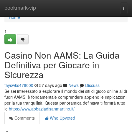
Home
bookmark-vip
Togg
navi
Home
1
Casino Non AAMS: La Guida
Definitiva per Giocare in
Sicurezza
fayswks478000
57 days ago
News
Discuss
Se sei interessato a esplorare il mondo dei siti di gioco online al di
fuori AAMS, è fondamentale comprendere appieno le implicazioni
per la tua tranquillità. Questa panoramica definitiva ti fornirà tutte
le
https://www.abbaziadisanmartino.it/
Comments
Who Upvoted