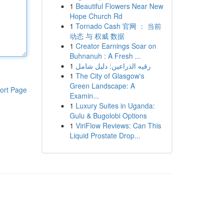
1
Beautiful Flowers Near New
Hope Church Rd
1
Tornado Cash 官网 ： 当前
动态 与 权威 数据
1
Creator Earnings Soar on
Buhnanuh : A Fresh ...
1
رقيه الذراعين: دليل شامل
1
The City of Glasgow's
Green Landscape: A
ort Page
Examin...
1
Luxury Suites in Uganda:
Gulu & Bugolobi Options
1
ViriFlow Reviews: Can This
Liquid Prostate Drop...