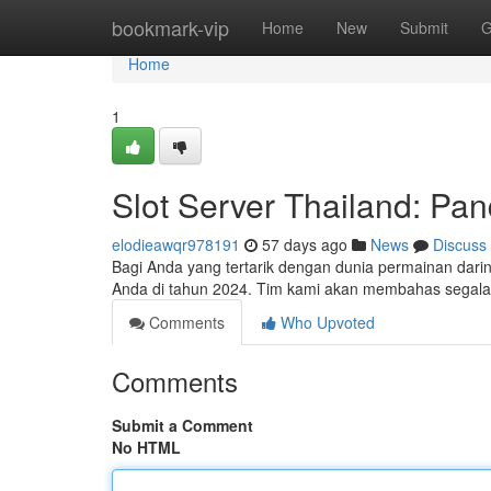
Home
bookmark-vip
Home
New
Submit
G
Home
1
Slot Server Thailand: P
elodieawqr978191
57 days ago
News
Discuss
Bagi Anda yang tertarik dengan dunia permainan daring
Anda di tahun 2024. Tim kami akan membahas segala 
Comments
Who Upvoted
Comments
Submit a Comment
No HTML