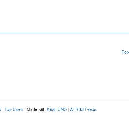
Rep
d
|
Top Users
| Made with
Kliqqi CMS
|
All RSS Feeds