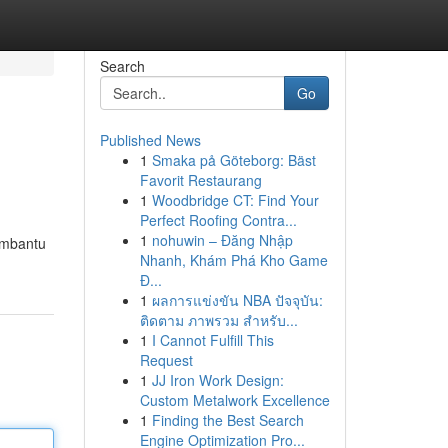
Search
Go
Published News
1
Smaka på Göteborg: Bäst
Favorit Restaurang
1
Woodbridge CT: Find Your
Perfect Roofing Contra...
1
nohuwin – Đăng Nhập
membantu
Nhanh, Khám Phá Kho Game
Đ...
1
ผลการแข่งขัน NBA ปัจจุบัน:
ติดตาม ภาพรวม สำหรับ...
1
I Cannot Fulfill This
Request
1
JJ Iron Work Design:
Custom Metalwork Excellence
1
Finding the Best Search
Engine Optimization Pro...