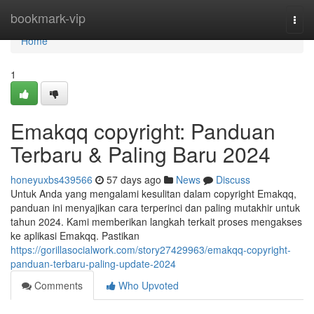
Home
bookmark-vip
Togg
navi
Home
1
Emakqq copyright: Panduan
Terbaru & Paling Baru 2024
honeyuxbs439566
57 days ago
News
Discuss
Untuk Anda yang mengalami kesulitan dalam copyright Emakqq,
panduan ini menyajikan cara terperinci dan paling mutakhir untuk
tahun 2024. Kami memberikan langkah terkait proses mengakses
ke aplikasi Emakqq. Pastikan
https://gorillasocialwork.com/story27429963/emakqq-copyright-
panduan-terbaru-paling-update-2024
Comments
Who Upvoted