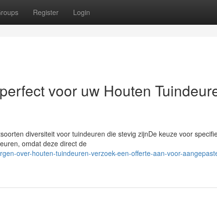
roups
Register
Login
perfect voor uw Houten Tuindeur
tsoorten diversiteit voor tuindeuren die stevig zijnDe keuze voor specifi
deuren, omdat deze direct de
orgen-over-houten-tuindeuren-verzoek-een-offerte-aan-voor-aangepast