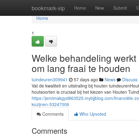
Home
bookmark-vip
Home
New
Submit
G
Home
1
Welke behandeling werkt 
om lang fraai te houden
tuindeuren309941
57 days ago
News
Discuss
Vat de kwaliteit en uitstraling bij houten tuindeurenHou
houtsoorten is cruciaal bij het kiezen van Houten Tuin
https://jemimakgyd863525.mybjjblog.com/financiële-z
kozijnen-53247006
Comments
Who Upvoted
Comments