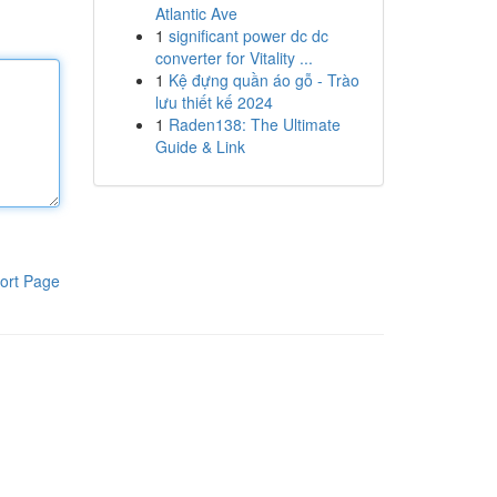
Atlantic Ave
1
significant power dc dc
converter for Vitality ...
1
Kệ đựng quần áo gỗ - Trào
lưu thiết kế 2024
1
Raden138: The Ultimate
Guide & Link
ort Page