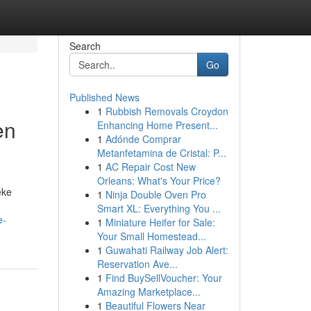
Search
Go
Published News
1
Rubbish Removals Croydon
en
Enhancing Home Present...
1
Adónde Comprar
Metanfetamina de Cristal: P...
1
AC Repair Cost New
Orleans: What's Your Price?
eke
1
Ninja Double Oven Pro
Smart XL: Everything You ...
e-
1
Miniature Heifer for Sale:
Your Small Homestead...
1
Guwahati Railway Job Alert:
Reservation Ave...
1
Find BuySellVoucher: Your
Amazing Marketplace...
1
Beautiful Flowers Near