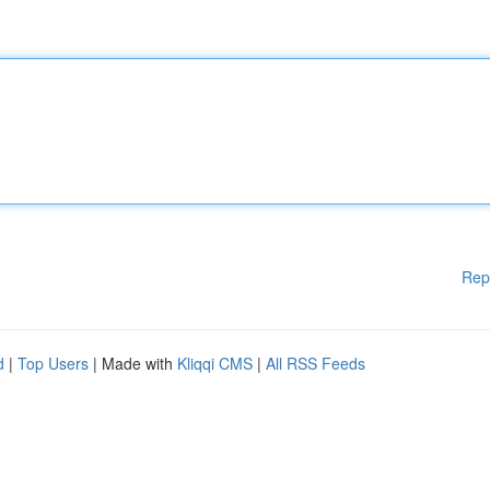
Rep
d
|
Top Users
| Made with
Kliqqi CMS
|
All RSS Feeds