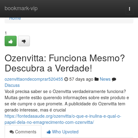
Home
bookmark-vip
Togg
navi
Home
1
Ozenvitta: Funciona Mesmo?
Descubra a Verdade!
ozenvittaondecomprar520455
57 days ago
News
Discuss
Você precisa saber se o Ozenvitta verdadeiramente funciona?
Muitas gente estão querendo informações sobre este produto e
se ele cumpre o que promete. A publicidade do Ozenvitta tem
gerado interesse, mas é crucial
https://fontedasaude.org/ozenvitta/o-que-e-inulina-e-qual-o-
papel-dela-no-emagrecimento-com-ozenvitta/
Comments
Who Upvoted