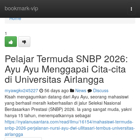
Home
bookmark-vip
Togg
navi
Home
1
Pelajar Termuda SNBP 2026:
Ayu Ayu Menggapai Cita-cita
di Universitas Airlangga
myawgkv245227
56 days ago
News
Discuss
Kisah mengagumkan datang dari Ayu Ayu, seorang mahasiswi
yang berhasil meraih keberhasilan di jalur Seleksi Nasional
Berdasarkan Prestasi (SNBP) 2026. Ia yang sangat muda, yakni
hanya 15 tahun, menempatkannya sebagai
https://nyalanusantara.com/read/ilmu/16154/mahasiswi-termuda-
snbp-2026-perjalanan-nursi-ayu-dwi-ullitasari-tembus-universitas-
airlangga