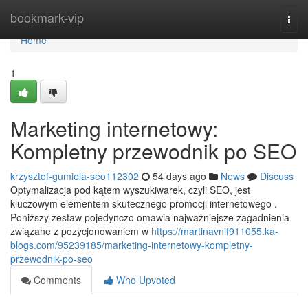
Home
bookmark-vip
Togg
navi
Home
1
Marketing internetowy:
Kompletny przewodnik po SEO
krzysztof-gumiela-seo112302
54 days ago
News
Discuss
Optymalizacja pod kątem wyszukiwarek, czyli SEO, jest
kluczowym elementem skutecznego promocji internetowego .
Poniższy zestaw pojedynczo omawia najważniejsze zagadnienia
związane z pozycjonowaniem w
https://martinavnif911055.ka-
blogs.com/95239185/marketing-internetowy-kompletny-
przewodnik-po-seo
Comments
Who Upvoted