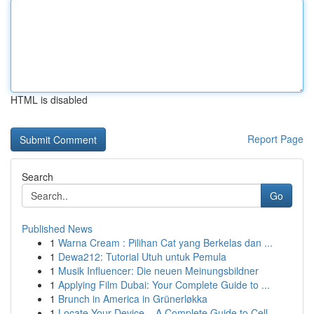
HTML is disabled
Report Page
Search
Go
Published News
1
Warna Cream : Pilihan Cat yang Berkelas dan ...
1
Dewa212: Tutorial Utuh untuk Pemula
1
Musik Influencer: Die neuen Meinungsbildner
1
Applying Film Dubai: Your Complete Guide to ...
1
Brunch in America in Grünerløkka
1
Locate Your Device – A Complete Guide to Cell...