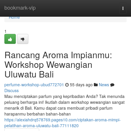
Home
bookmark-vip
Togg
navi
Home
1
Rancang Aroma Impianmu:
Workshop Wewangian
Uluwatu Bali
perfume-workshop-ubud772701
55 days ago
News
Discuss
Mau menciptakan parfum yang kepribadian Anda? Tak menunda
peluang berharga ini! Ikutlah dalam workshop wewangian sangat
menarik di Bali. Kamu dapat cara membuat pribadi parfum
harapanmu berbahan bahan-bahan
https://alexiahdrq578769.pages10.com/ciptakan-aroma-mimpi-
pelatihan-aroma-uluwatu-bali-77111820