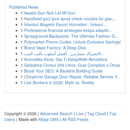
Published News
1
Iwaata Gun Nuh Lef Mi Gun
1
Handheld ipx3 ipx4 spray check nozzles for gian...
1
İstanbul Ataşehir Escort Hizmetleri : İmkanl...
1
Professional financial strategies keeps adaptin...
1
Sprayground Backpacks: The Ultimate Fashion G...
1
Polymarket Promo Codes: Unlock Exclusive Savings!
1
Brand Vape Factory: A Deep Dive
1
الاشتراك سمارترز : أفضل أسلوب بالبث المب...
1
Aromatika Keria: Gia Ti Katapliktiki Atmosfera
1
Geladeira Consul 334 Litros: Guia Completo e Dicas
1
Boost Your SEO: A Backlink Building Guide
1
Cheyenne Garage Door Repair: Reliable Service Y...
1
Live Bunkers in 2026: Myth vs. Reality
Copyright © 2026 |
Advanced Search
|
Live
|
Tag Cloud
|
Top
Users
| Made with
Kliqqi CMS
|
All RSS Feeds