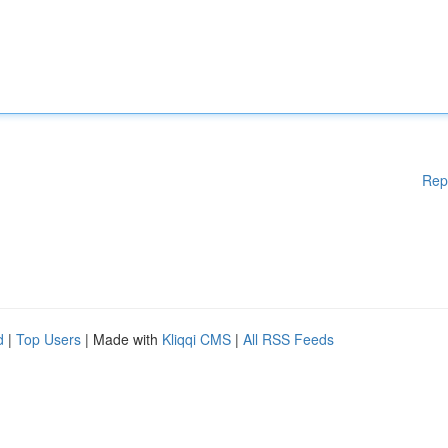
Rep
d
|
Top Users
| Made with
Kliqqi CMS
|
All RSS Feeds