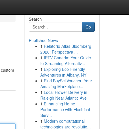
Search
Go
Published News
1
Relatório Atlas Bloomberg
2026: Perspectiva ...
1
IPTV Canada: Your Guide
to Streaming Alternativ...
1
Exploring Eco-Friendly
e custom
Adventures in Albany, NY
1
Find BuySellVoucher: Your
Amazing Marketplace...
1
Local Flower Delivery in
Raleigh Near Atlantic Ave
1
Enhancing Home
Performance with Electrical
Serv...
1
Modern computational
technologies are revolutio...