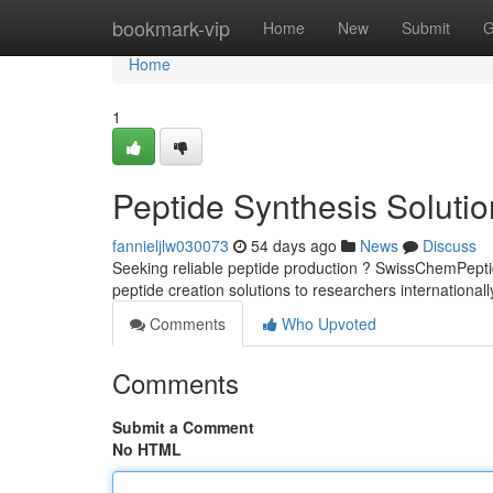
Home
bookmark-vip
Home
New
Submit
G
Home
1
Peptide Synthesis Soluti
fannieljlw030073
54 days ago
News
Discuss
Seeking reliable peptide production ? SwissChemPeptid
peptide creation solutions to researchers international
Comments
Who Upvoted
Comments
Submit a Comment
No HTML