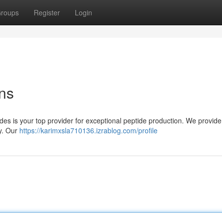
roups
Register
Login
ons
es is your top provider for exceptional peptide production. We provid
ly. Our
https://karimxsla710136.izrablog.com/profile