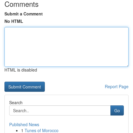
Comments
Submit a Comment
No HTML
HTML is disabled
Report Page
Search
Go
Published News
1
Tunes of Morocco