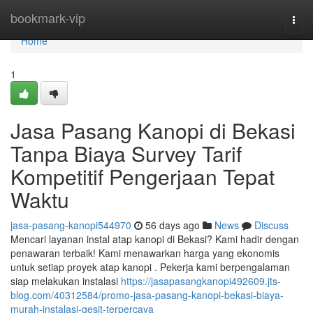
Home
bookmark-vip
Togg
navi
Home
1
Jasa Pasang Kanopi di Bekasi
Tanpa Biaya Survey Tarif
Kompetitif Pengerjaan Tepat
Waktu
jasa-pasang-kanopi544970
56 days ago
News
Discuss
Mencari layanan instal atap kanopi di Bekasi? Kami hadir dengan
penawaran terbaik! Kami menawarkan harga yang ekonomis
untuk setiap proyek atap kanopi . Pekerja kami berpengalaman
siap melakukan instalasi
https://jasapasangkanopi492609.jts-
blog.com/40312584/promo-jasa-pasang-kanopi-bekasi-biaya-
murah-instalasi-gesit-terpercaya