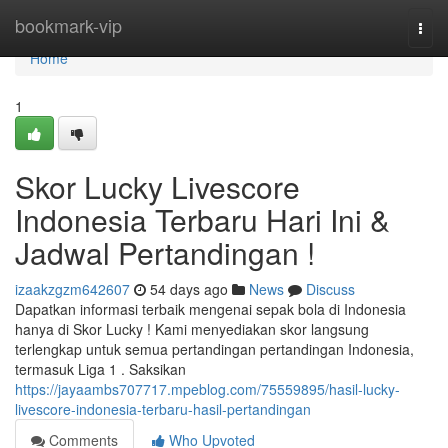
Home
bookmark-vip
Togg
navi
Home
1
Skor Lucky Livescore
Indonesia Terbaru Hari Ini &
Jadwal Pertandingan !
izaakzgzm642607
54 days ago
News
Discuss
Dapatkan informasi terbaik mengenai sepak bola di Indonesia
hanya di Skor Lucky ! Kami menyediakan skor langsung
terlengkap untuk semua pertandingan pertandingan Indonesia,
termasuk Liga 1 . Saksikan
https://jayaambs707717.mpeblog.com/75559895/hasil-lucky-
livescore-indonesia-terbaru-hasil-pertandingan
Comments
Who Upvoted