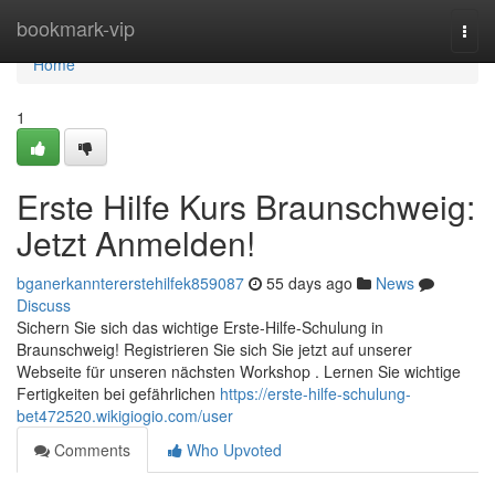
Home
bookmark-vip
Togg
navi
Home
1
Erste Hilfe Kurs Braunschweig:
Jetzt Anmelden!
bganerkanntererstehilfek859087
55 days ago
News
Discuss
Sichern Sie sich das wichtige Erste-Hilfe-Schulung in
Braunschweig! Registrieren Sie sich Sie jetzt auf unserer
Webseite für unseren nächsten Workshop . Lernen Sie wichtige
Fertigkeiten bei gefährlichen
https://erste-hilfe-schulung-
bet472520.wikigiogio.com/user
Comments
Who Upvoted