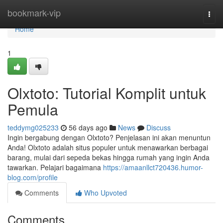
Home
bookmark-vip
Togg
navi
Home
1
Olxtoto: Tutorial Komplit untuk
Pemula
teddymg025233
56 days ago
News
Discuss
Ingin bergabung dengan Olxtoto? Penjelasan ini akan menuntun
Anda! Olxtoto adalah situs populer untuk menawarkan berbagai
barang, mulai dari sepeda bekas hingga rumah yang ingin Anda
tawarkan. Pelajari bagaimana
https://amaanllct720436.humor-
blog.com/profile
Comments
Who Upvoted
Comments