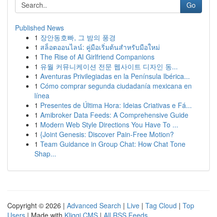
Go
Published News
1
장안동호빠, 그 밤의 풍경
1
สล็อตออนไลน์: คู่มือเริ่มต้นสำหรับมือใหม่
1
The Rise of AI Girlfriend Companions
1
유월 커뮤니케이션 전문 웹사이트 디자인 동...
1
Aventuras Privilegiadas en la Península Ibérica...
1
Cómo comprar segunda ciudadanía mexicana en
línea
1
Presentes de Última Hora: Ideias Criativas e Fá...
1
Amibroker Data Feeds: A Comprehensive Guide
1
Modern Web Style Directions You Have To ...
1
{Joint Genesis: Discover Pain-Free Motion?
1
Team Guidance in Group Chat: How Chat Tone
Shap...
Copyright © 2026 |
Advanced Search
|
Live
|
Tag Cloud
|
Top
Users
| Made with
Kliqqi CMS
|
All RSS Feeds