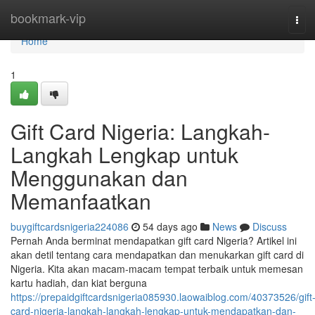
Home
bookmark-vip
Tog
navi
Home
1
Gift Card Nigeria: Langkah-
Langkah Lengkap untuk
Menggunakan dan
Memanfaatkan
buygiftcardsnigeria224086
54 days ago
News
Discuss
Pernah Anda berminat mendapatkan gift card Nigeria? Artikel ini
akan detil tentang cara mendapatkan dan menukarkan gift card di
Nigeria. Kita akan macam-macam tempat terbaik untuk memesan
kartu hadiah, dan kiat berguna
https://prepaidgiftcardsnigeria085930.laowaiblog.com/40373526/gift
card-nigeria-langkah-langkah-lengkap-untuk-mendapatkan-dan-