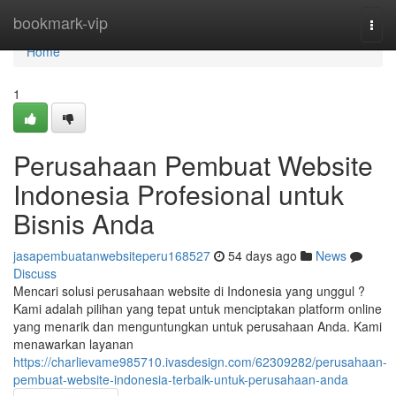
Home
bookmark-vip
Togg
navi
Home
1
Perusahaan Pembuat Website
Indonesia Profesional untuk
Bisnis Anda
jasapembuatanwebsiteperu168527
54 days ago
News
Discuss
Mencari solusi perusahaan website di Indonesia yang unggul ?
Kami adalah pilihan yang tepat untuk menciptakan platform online
yang menarik dan menguntungkan untuk perusahaan Anda. Kami
menawarkan layanan
https://charlievame985710.ivasdesign.com/62309282/perusahaan-
pembuat-website-indonesia-terbaik-untuk-perusahaan-anda