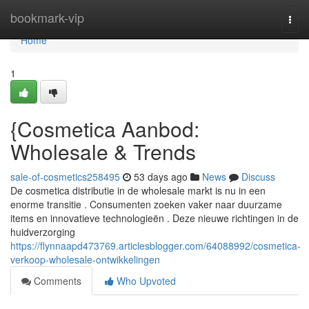
Home
bookmark-vip
Togg
navi
Home
1
{Cosmetica Aanbod:
Wholesale & Trends
sale-of-cosmetics258495
53 days ago
News
Discuss
De cosmetica distributie in de wholesale markt is nu in een
enorme transitie . Consumenten zoeken vaker naar duurzame
items en innovatieve technologieën . Deze nieuwe richtingen in de
huidverzorging
https://flynnaapd473769.articlesblogger.com/64088992/cosmetica-
verkoop-wholesale-ontwikkelingen
Comments
Who Upvoted