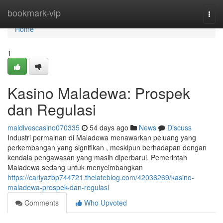
Home
bookmark-vip
Togg
navi
Home
1
Kasino Maladewa: Prospek
dan Regulasi
maldivescasino070335
54 days ago
News
Discuss
Industri permainan di Maladewa menawarkan peluang yang
perkembangan yang signifikan , meskipun berhadapan dengan
kendala pengawasan yang masih diperbarui. Pemerintah
Maladewa sedang untuk menyeimbangkan
https://carlyazbp744721.thelateblog.com/42036269/kasino-
maladewa-prospek-dan-regulasi
Comments
Who Upvoted