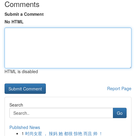
Comments
Submit a Comment
No HTML
HTML is disabled
Report Page
Search
Go
Published News
1
时尚女星 ， 辣妈 她 都很 惊艳 而且 帅 ！