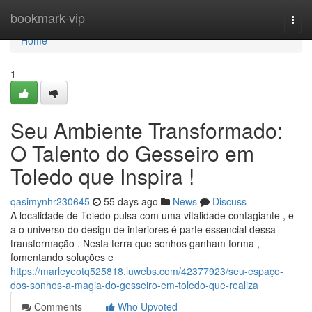
Home
bookmark-vip
Togg
navi
Home
1
Seu Ambiente Transformado:
O Talento do Gesseiro em
Toledo que Inspira !
qasimynhr230645
55 days ago
News
Discuss
A localidade de Toledo pulsa com uma vitalidade contagiante , e
a o universo do design de interiores é parte essencial dessa
transformação . Nesta terra que sonhos ganham forma ,
fomentando soluções e
https://marleyeotq525818.luwebs.com/42377923/seu-espaço-
dos-sonhos-a-magia-do-gesseiro-em-toledo-que-realiza
Comments
Who Upvoted