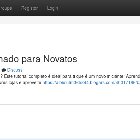
roups
Register
Login
lhado para Novatos
s
Discuss
? Este tutorial completo é ideal para ti que é um novo iniciante! Apre
ores lojas e aproveite
https://albieiutm365844.blogars.com/40017186/ba