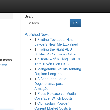
Search
Go
Published News
1
Finding Top Legal Help:
Lawyers Near Me Explained
1
Finding the Right ADU
Builder: A Complete Guide
1
KUWIN – Nền Tảng Giải Trí
nda como
Trực Tuyến Hiện Đại V...
ixar-
1
Mengetahui Kisi-kisi tentang
Rujukan Lengkap
1
A Adequada Lente
Degenerativa para
Armação...
1
Press Release vs. Media
Coverage: Which Boosts ...
1
Clonazolam Powder:
Current Market Costs &