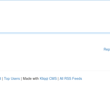
Rep
d
|
Top Users
| Made with
Kliqqi CMS
|
All RSS Feeds