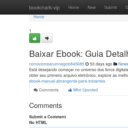
Home
bookmark-vip
Home
New
Submit
G
Home
1
Baixar Ebook: Guia Deta
comocomearumnegcio845685
53 days ago
New
Está desejando começar no universo dos livros digitais
obter seu primeiro arquivo eletrônico, explore as melh
ebook-manual-abrangente-para-iniciantes
Comments
Who Upvoted
Comments
Submit a Comment
No HTML