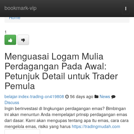
Home
bookmark-vip
Togg
navi
Home
1
Menguasai Logam Mulia
Perdagangan Pada Awal:
Petunjuk Detail untuk Trader
Pemula
belajar-index-trading-on419808
56 days ago
News
Discuss
Ingin berinvestasi di lingkungan perdagangan emas? Bimbingan
ini akan menuntun Anda mempelajari prinsip perdagangan emas
dari dasar. Kami akan mengupas tentang apa itu emas, cara cara
mengelola emas, risiko yang harus
https://tradingmudah.com