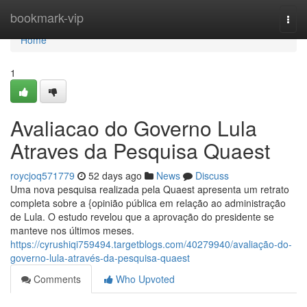
Home
bookmark-vip
Togg
navi
Home
1
Avaliacao do Governo Lula
Atraves da Pesquisa Quaest
roycjoq571779
52 days ago
News
Discuss
Uma nova pesquisa realizada pela Quaest apresenta um retrato
completa sobre a {opinião pública em relação ao administração
de Lula. O estudo revelou que a aprovação do presidente se
manteve nos últimos meses.
https://cyrushiqi759494.targetblogs.com/40279940/avaliação-do-
governo-lula-através-da-pesquisa-quaest
Comments
Who Upvoted