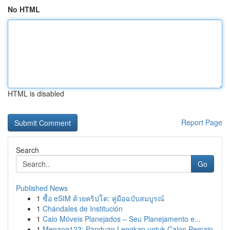
No HTML
HTML is disabled
Report Page
Search
Go
Published News
1
ซื้อ eSIM ด้วยคริปโต: คู่มือฉบับสมบูรณ์
1
Chándales de Institución
1
Caio Móveis Planejados – Seu Planejamento e...
1
Menang123: Panduan Lengkap untuk Calon Pemain