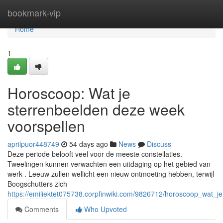
Home
bookmark-vip
Home
1
Horoscoop: Wat je
sterrenbeelden deze week
voorspellen
aprilpuor448749
54 days ago
News
Discuss
Deze periode belooft veel voor de meeste constellaties.
Tweelingen kunnen verwachten een uitdaging op het gebied van
werk . Leeuw zullen wellicht een nieuw ontmoeting hebben, terwijl
Boogschutters zich
https://emiliektet075738.corpfinwiki.com/9826712/horoscoop_wat_
Comments
Who Upvoted