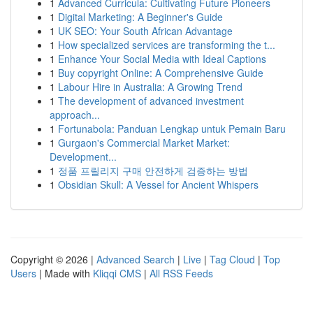
1
Advanced Curricula: Cultivating Future Pioneers
1
Digital Marketing: A Beginner's Guide
1
UK SEO: Your South African Advantage
1
How specialized services are transforming the t...
1
Enhance Your Social Media with Ideal Captions
1
Buy copyright Online: A Comprehensive Guide
1
Labour Hire in Australia: A Growing Trend
1
The development of advanced investment
approach...
1
Fortunabola: Panduan Lengkap untuk Pemain Baru
1
Gurgaon's Commercial Market Market:
Development...
1
정품 프릴리지 구매 안전하게 검증하는 방법
1
Obsidian Skull: A Vessel for Ancient Whispers
Copyright © 2026 |
Advanced Search
|
Live
|
Tag Cloud
|
Top
Users
| Made with
Kliqqi CMS
|
All RSS Feeds