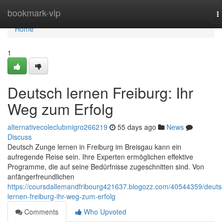
Home
bookmark-vip
T
n
Home
1
Deutsch lernen Freiburg: Ihr
Weg zum Erfolg
alternativecoleclubmigro266219
55 days ago
News
Discuss
Deutsch Zunge lernen in Freiburg im Breisgau kann ein
aufregende Reise sein. Ihre Experten ermöglichen effektive
Programme, die auf seine Bedürfnisse zugeschnitten sind. Von
anfängerfreundlichen
https://coursdallemandfribourg421637.blogozz.com/40544359/deuts
lernen-freiburg-ihr-weg-zum-erfolg
Comments
Who Upvoted