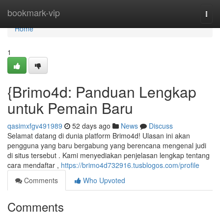
Home
bookmark-vip
Togg
navi
Home
1
{Brimo4d: Panduan Lengkap
untuk Pemain Baru
qasimxfgv491989
52 days ago
News
Discuss
Selamat datang di dunia platform Brimo4d! Ulasan ini akan
pengguna yang baru bergabung yang berencana mengenal judi
di situs tersebut . Kami menyediakan penjelasan lengkap tentang
cara mendaftar ,
https://brimo4d732916.tusblogos.com/profile
Comments
Who Upvoted
Comments