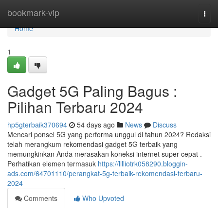
Home
bookmark-vip
Togg
navi
Home
1
Gadget 5G Paling Bagus :
Pilihan Terbaru 2024
hp5gterbaik370694
54 days ago
News
Discuss
Mencari ponsel 5G yang performa unggul di tahun 2024? Redaksi
telah merangkum rekomendasi gadget 5G terbaik yang
memungkinkan Anda merasakan koneksi internet super cepat .
Perhatikan elemen termasuk
https://lilliotrk058290.bloggin-
ads.com/64701110/perangkat-5g-terbaik-rekomendasi-terbaru-
2024
Comments
Who Upvoted