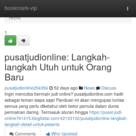
Home
bookmark-vip
Togg
navi
Home
1
pusatjudionline: Langkah-
langkah Utuh untuk Orang
Baru
pusatjudionline254356
52 days ago
News
Discuss
Ingin mencoba bermain judi online? pusatjudionline.com hadir
sebagai teman siapa saja! Panduan ini akan mengupas tuntas
semua yang perlu diketahui oleh betor pemula dalam dunia
permainan daring. Termasuk aturan hingga
https://pusat-judi-
online761415.blog5star.com/42133102/pusatjudionline-langkah-
langkah-detail-untuk-peserta
Comments
Who Upvoted