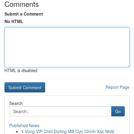
Comments
Submit a Comment
No HTML
HTML is disabled
Report Page
Search
Go
Published News
1
Vùng VIP Chốt Đường MB Cực Chính Xác Nhất