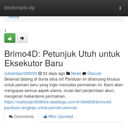
Home
bookmark-vip
Togg
navi
Home
1
Brimo4D: Petunjuk Utuh untuk
Eksekutor Baru
zubairdspr068050
52 days ago
News
Discuss
Selamat datang di dunia situs ini! Panduan ini dirancang khusus
untuk pemain baru yang ingin mencoba permainan ini. Kami akan
mengupas semua aspek utama, mulai dari penjernisan akun,
mengenal mekanisme permainan,
https://mattiexjen838004.wssblogs.com/41694658/brimo4d-
panduan-lengkap-untuk-pemain-pemula
Comments
Who Upvoted