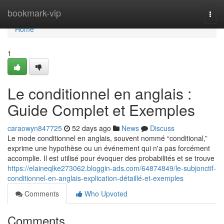
Home
bookmark-vip
Togg
navi
Home
1
Le conditionnel en anglais :
Guide Complet et Exemples
caraowyn847725
52 days ago
News
Discuss
Le mode conditionnel en anglais, souvent nommé “conditional,”
exprime une hypothèse ou un événement qui n'a pas forcément
accomplie. Il est utilisé pour évoquer des probabilités et se trouve
https://elaineqlke273062.bloggin-ads.com/64874849/le-subjonctif-
conditionnel-en-anglais-explication-détaillé-et-exemples
Comments
Who Upvoted
Comments