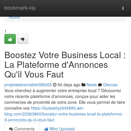
Home
bookmark-vip
Togg
navi
Home
1
Boostez Votre Business Local :
La Plateforme d'Annonces
Qu'il Vous Faut
projetwebrentable588265
50 days ago
News
Discuss
Vous cherchez à augmenter votre entreprise local ? Découvrez
notre récente plateforme d'annonces, conçue pour aider les
commerces de proximité de votre zone. Elle vous permet de faire
connaître vos
https://louisebtyz645895.win-
blog.com/22963860/boostez-votre-business-local-la-plateforme-
d-annonces-qu-il-vous-faut
Comments
Who Upvoted