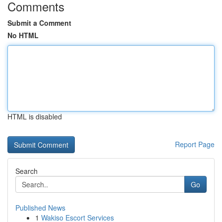
Comments
Submit a Comment
No HTML
HTML is disabled
Report Page
Search
Go
Published News
1
Wakiso Escort Services