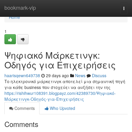
Home
bookmark-vip
Togg
navi
Home
1
Ψηφιακό Μάρκετινγκ:
Οδηγός για Επιχειρήσεις
haarisqewn649738
29 days ago
News
Discuss
Το ηλεκτρονικό μάρκετινγκ αποτελεί μια σημαντική πηγή
για κάθε business που στοχεύει να αυξήσει την της
https://rishihwur108391.blogpayz.com/42389730/Ψηφιακό-
Μάρκετινγκ-Οδηγός-για-Επιχειρήσεις
Comments
Who Upvoted
Comments