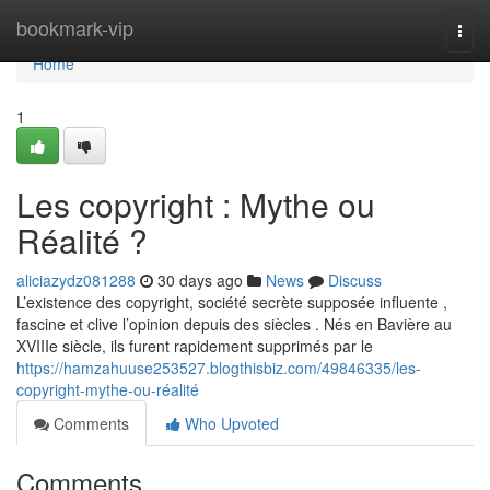
Home
bookmark-vip
Togg
navi
Home
1
Les copyright : Mythe ou
Réalité ?
aliciazydz081288
30 days ago
News
Discuss
L’existence des copyright, société secrète supposée influente ,
fascine et clive l’opinion depuis des siècles . Nés en Bavière au
XVIIIe siècle, ils furent rapidement supprimés par le
https://hamzahuuse253527.blogthisbiz.com/49846335/les-
copyright-mythe-ou-réalité
Comments
Who Upvoted
Comments