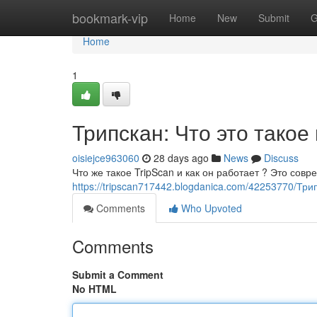
Home
bookmark-vip
Home
New
Submit
G
Home
1
Трипскан: Что это такое
oisiejce963060
28 days ago
News
Discuss
Что же такое TripScan и как он работает ? Это со
https://tripscan717442.blogdanica.com/42253770/Три
Comments
Who Upvoted
Comments
Submit a Comment
No HTML