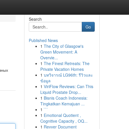
Search
Go
Published News
1
The City of Glasgow's
Green Movement: A
Overvie...
1
The Finest Retreats: The
Private Vacation Homes
зных
1
บทวิจารณ์ LG96th: รีวิวและ
ข้อมูล
1
ViriFlow Reviews: Can This
Liquid Prostate Drop...
1
Bisnis Coach Indonesia:
Tingkatkan Kemajuan ...
1
```
1
Emotional Quotient ,
Cognitive Capacity , OQ...
1
Revver Document