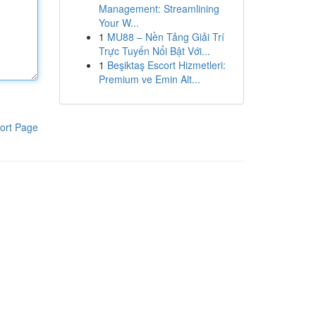
Management: Streamlining
Your W...
1
MU88 – Nền Tảng Giải Trí
Trực Tuyến Nổi Bật Với...
1
Beşiktaş Escort Hizmetleri:
Premium ve Emin Alt...
ort Page