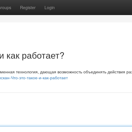
roups
Register
Login
 и как работает?
временная технология, дающая возможность объединять действия ра
пскан-Что-это-такое-и-как-работает