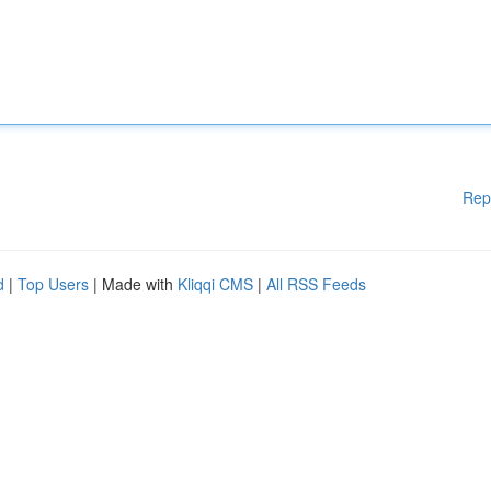
Rep
d
|
Top Users
| Made with
Kliqqi CMS
|
All RSS Feeds