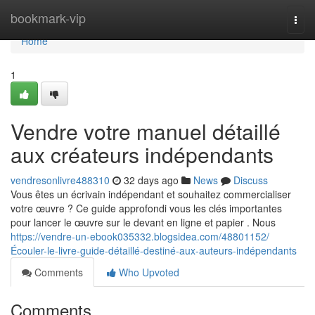
Home
bookmark-vip
Togg
navi
Home
1
Vendre votre manuel détaillé
aux créateurs indépendants
vendresonlivre488310
32 days ago
News
Discuss
Vous êtes un écrivain indépendant et souhaitez commercialiser
votre œuvre ? Ce guide approfondi vous les clés importantes
pour lancer le œuvre sur le devant en ligne et papier . Nous
https://vendre-un-ebook035332.blogsidea.com/48801152/
Écouler-le-livre-guide-détaillé-destiné-aux-auteurs-indépendants
Comments
Who Upvoted
Comments