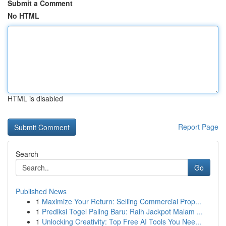
Submit a Comment
No HTML
HTML is disabled
Report Page
Search
Go
Published News
1
Maximize Your Return: Selling Commercial Prop...
1
Prediksi Togel Paling Baru: Raih Jackpot Malam ...
1
Unlocking Creativity: Top Free AI Tools You Nee...