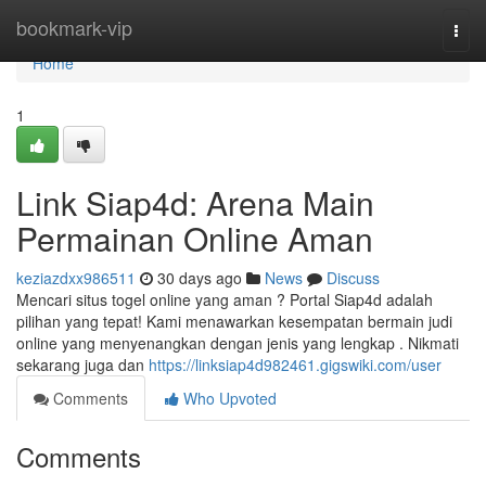
Home
bookmark-vip
Togg
navi
Home
1
Link Siap4d: Arena Main
Permainan Online Aman
keziazdxx986511
30 days ago
News
Discuss
Mencari situs togel online yang aman ? Portal Siap4d adalah
pilihan yang tepat! Kami menawarkan kesempatan bermain judi
online yang menyenangkan dengan jenis yang lengkap . Nikmati
sekarang juga dan
https://linksiap4d982461.gigswiki.com/user
Comments
Who Upvoted
Comments