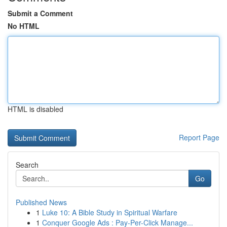
Submit a Comment
No HTML
HTML is disabled
Report Page
Search
Go
Published News
1
Luke 10: A Bible Study in Spiritual Warfare
1
Conquer Google Ads : Pay-Per-Click Manage...